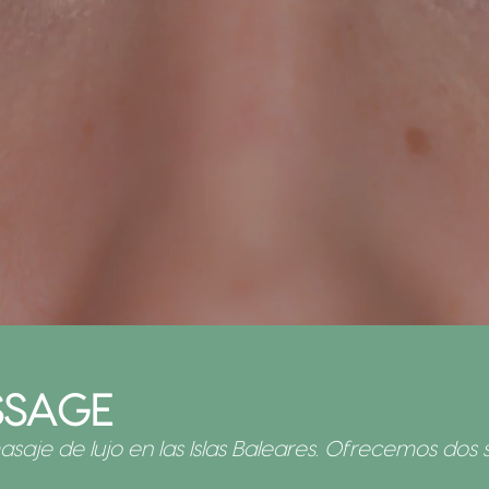
SSAGE
saje de lujo en las Islas Baleares. Ofrecemos dos 