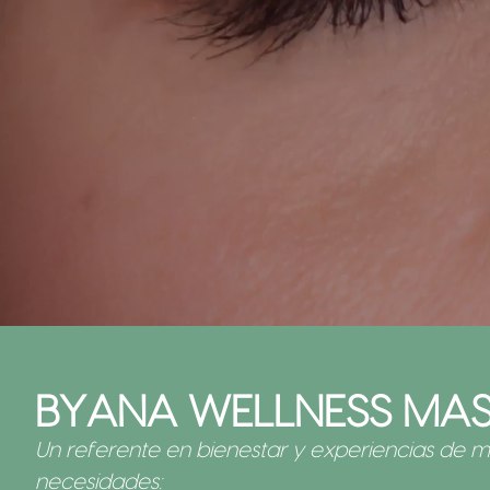
BYANA WELLNESS MA
Un referente en bienestar y experiencias de ma
necesidades: