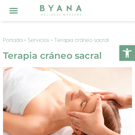
Mobile Service Massage
Spa Hoteles
Trabaja con nosotros
Portada
»
Servicios
»
Terapia cráneo sacral
Abrir
Terapia cráneo sacral