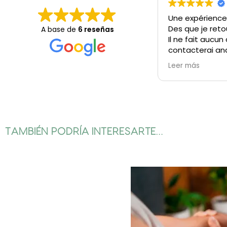
Une expérience
Des que je reto
A base de
6 reseñas
Il ne fait aucun
contacterai an
Ana est une ex
Leer más
sont magiques
A ne pas manq
TAMBIÉN PODRÍA INTERESARTE…