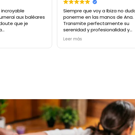
 incroyable
Siempre que voy a Ibiza no dud
urnerai aux baléares
ponerme en las manos de Ana.
 doute que je
Transmite perfectamente su
a
serenidad y profesionalidad y
perte … ces mains
consigues un verdadero bienest
Leer más
100% recomendable si quieres
uer
sentir en tu cuerpo un verdade
relax. Una experiencia que deja 
cuerpo cargado de buena ener