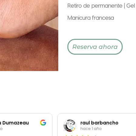
Retiro de permanente | Gel
Manicura francesa
Reserva ahora
u Dumazeau
raul barbancho
ño
hace 1 año