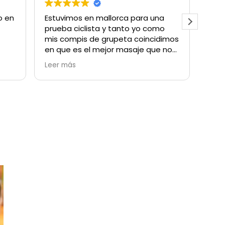
o en
Estuvimos en mallorca para una
Un v
prueba ciclista y tanto yo como
mara
mis compis de grupeta coincidimos
hice
en que es el mejor masaje que nos
rec
ar.
han hecho.
Leer más
Mil gracias Ana Belen!!
ro
Nos vemos en la proxima marcha
tu
que haya en la isla!
gía
:)